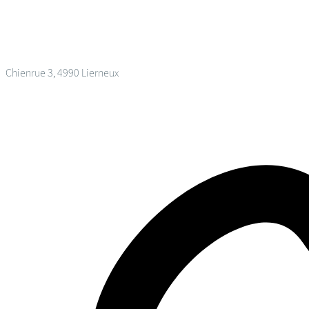
Chienrue 3, 4990 Lierneux