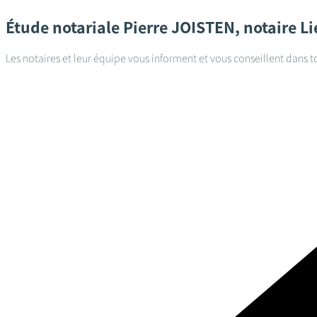
Étude notariale
Pierre JOISTEN, notaire
Li
Les notaires et leur équipe vous informent et vous conseillent dans t